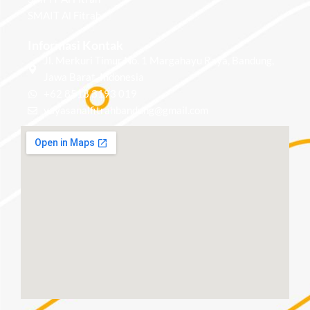
SMAIT Al Fitrah
Informasi Kontak
Jl. Merkuri Timur No. 1 Margahayu Raya, Bandung,
Jawa Barat, Indonesia
+62 8518 3193 019
yayasanalfitrahbandung@gmail.com