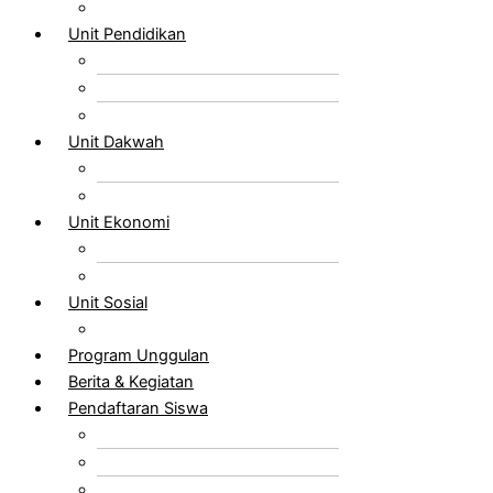
Struktur Organisasi
Unit Pendidikan
TKIT Al Fitrah
SDIT Al Fitrah
SMPIT Al Fitrah
Unit Dakwah
LTTQ Al Fitrah
DKM Al Fitrah
Unit Ekonomi
Koperasi Al Fitrah
Katering Al Fitrah
Unit Sosial
Baitul Maal Al Fitrah
Program Unggulan
Berita & Kegiatan
Pendaftaran Siswa
TKIT Al Fitrah
SDIT Al Fitrah
SMPIT Al Fitrah