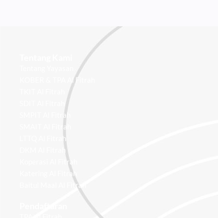
Tentang Kami
Tentang Yayasan
KOBER & TPA Al Fitrah
TKIT Al Fitrah
SDIT Al Fitrah
SMPIT Al Fitrah
SMAIT Al Fitrah
LTTQ Al Fitrah
DKM Al Fitrah
Koperasi Al Fitrah
Katering Al Fitrah
Baitul Maal Al Fitrah
Pendaftaran
TPA Al Fitrah