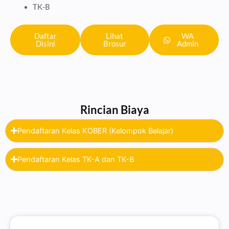
TK-B
Daftar
Lihat
WA
Disini
Brosur
Admin
Rincian Biaya
Pendaftaran Kelas KOBER (Kelompok Belajar)
Pendaftaran Kelas TK-A dan TK-B