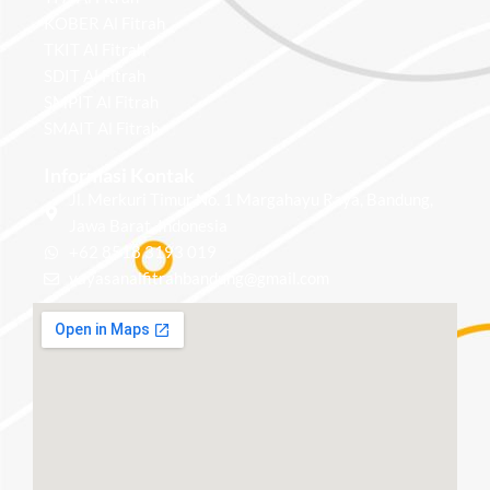
KOBER Al Fitrah
TKIT Al Fitrah
SDIT Al Fitrah
SMPIT Al Fitrah
SMAIT Al Fitrah
Informasi Kontak
Jl. Merkuri Timur No. 1 Margahayu Raya, Bandung,
Jawa Barat, Indonesia
+62 8518 3193 019
yayasanalfitrahbandung@gmail.com