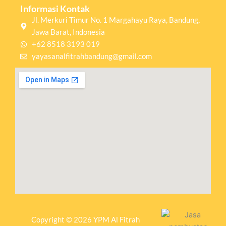
Informasi Kontak
Jl. Merkuri Timur No. 1 Margahayu Raya, Bandung,
Jawa Barat, Indonesia
+62 8518 3193 019
yayasanalfitrahbandung@gmail.com
Copyright © 2026 YPM Al Fitrah