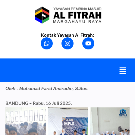
Skip
to
content
Kontak Yayasan Al Fitrah:
W
I
Y
h
n
o
a
s
u
t
t
t
s
a
u
Menu
a
g
b
p
r
e
p
a
m
Oleh : Muhamad Farid Amirudin, S.Sos.
BANDUNG – Rabu, 16 Juli 2025.