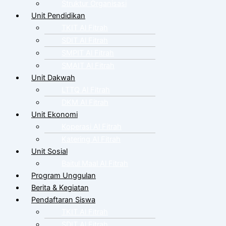
Struktur Organisasi
Unit Pendidikan
TKIT Al Fitrah
SDIT Al Fitrah
SMPIT Al Fitrah
SMAIT Al Fitrah
Unit Dakwah
LTTQ Al Fitrah
DKM Al Fitrah
Unit Ekonomi
Koperasi Al Fitrah
Katering Al Fitrah
Unit Sosial
Baitul Maal Al Fitrah
Program Unggulan
Berita & Kegiatan
Pendaftaran Siswa
TKIT Al Fitrah
SDIT Al Fitrah