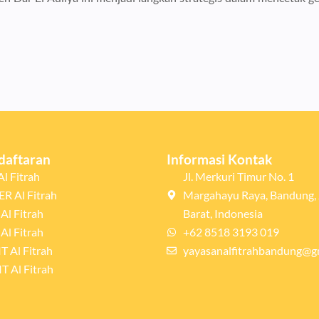
daftaran
Informasi Kontak
l Fitrah
Jl. Merkuri Timur No. 1
R Al Fitrah
Margahayu Raya, Bandung,
Al Fitrah
Barat, Indonesia
Al Fitrah
+62 8518 3193 019
T Al Fitrah
yayasanalfitrahbandung@g
T Al Fitrah