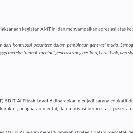
aksanaan kegiatan AMT ini dan menyampaikan apresiasi atas kepe
an dari kontribusi pesantren dalam pembinaan generasi muda. Se
sehingga mereka tumbuh menjadi generasi yang berilmu, berakhlak, dan 
) SDIT Al Fitrah Level 6
diharapkan menjadi sarana edukatif da
arakter, penguatan mental, dan motivasi berprestasi, peserta di
en Dar El Auliya ini menjadi langkah strategis dalam mencetak ge