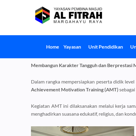
Skip
to
content
Home
Yayasan
Unit Pendidikan
Un
Membangun Karakter Tangguh dan Berprestasi Me
Dalam rangka mempersiapkan peserta didik level
Achievement Motivation Training (AMT)
sebagai 
Kegiatan AMT ini dilaksanakan melalui kerja sa
menghadirkan suasana edukatif, religius, dan kond