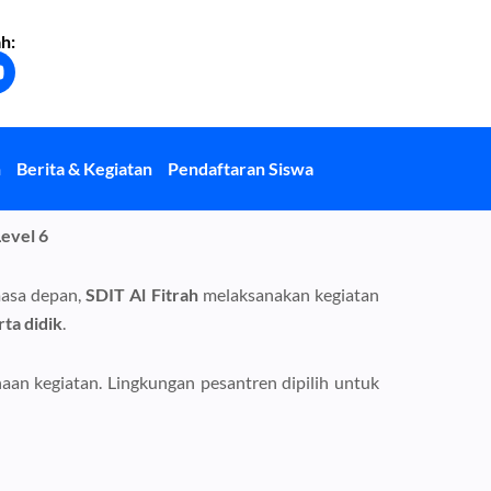
h:
Y
o
u
u
b
n
Berita & Kegiatan
Pendaftaran Siswa
e
evel 6
masa depan,
SDIT Al Fitrah
melaksanakan kegiatan
ta didik
.
naan kegiatan. Lingkungan pesantren dipilih untuk
)