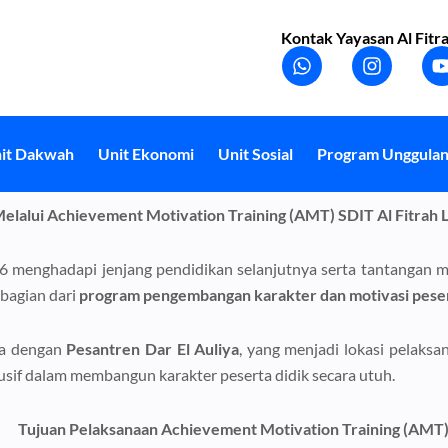
Kontak Yayasan Al Fitra
W
I
h
n
a
s
t
t
t
s
a
a
g
it Dakwah
Unit Ekonomi
Unit Sosial
Program Unggula
p
r
p
a
m
lalui Achievement Motivation Training (AMT) SDIT Al Fitrah L
 6 menghadapi jenjang pendidikan selanjutnya serta tantangan 
bagian dari
program pengembangan karakter dan motivasi peser
ma dengan
Pesantren Dar El Auliya
, yang menjadi lokasi pelaksa
usif dalam membangun karakter peserta didik secara utuh.
Tujuan Pelaksanaan Achievement Motivation Training (AMT