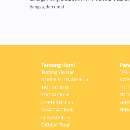
bangsa, dan umat.
Tentang Kami
Pen
Tentang Yayasan
TPA A
KOBER & TPA Al Fitrah
KOBE
TKIT Al Fitrah
TKIT 
SDIT Al Fitrah
SDIT 
SMPIT Al Fitrah
SMPI
SMAIT Al Fitrah
SMAI
LTTQ Al Fitrah
DKM Al Fitrah