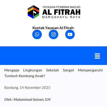
Skip
to
content
Kontak Yayasan Al Fitrah:
W
I
Y
h
n
o
a
s
u
t
t
t
s
a
u
Menu
a
g
b
p
r
e
p
a
m
Mengapa Lingkungan Sekolah Sangat Mempengaruhi
Tumbuh Kembang Anak?
Bandung, 14 November 2025
Oleh : Muhammad Sansan, S.M