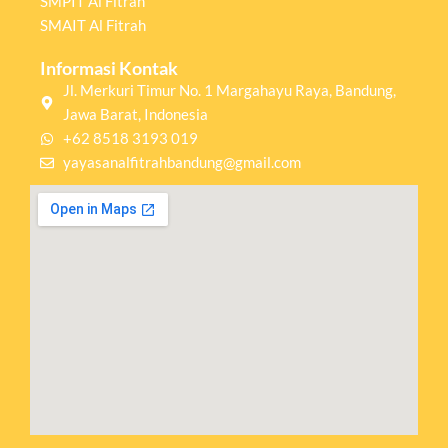
SMPIT Al Fitrah
SMAIT Al Fitrah
Informasi Kontak
Jl. Merkuri Timur No. 1 Margahayu Raya, Bandung,
Jawa Barat, Indonesia
+62 8518 3193 019
yayasanalfitrahbandung@gmail.com