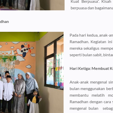
Kuat Berpuasa”. Kisah
berpuasa dan bagaiman
adhan
Pada hari kedua, anak-a
Ramadhan. Kegiatan ini 
mereka sekaligus memp
seperti bulan sabit, bintan
Hari Ketiga: Membuat K
Anak-anak mengenal s
bulan menggunakan berba
membantu melatih mot
Ramadhan dengan cara y
mengenal bulan sebag