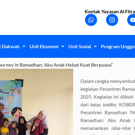
Kontak Yayasan Al Fitra
W
I
h
n
a
s
t
t
t
s
a
a
g
t Dakwah
Unit Ekonomi
Unit Sosial
Program Unggu
p
r
p
a
m
ourney in Ramadhan: Aku Anak Hebat Kuat Berpuasa”
Dalam rangka menyambut 
kegiatan Pesantren Ramad
2025. Kegiatan ini diikuti
dari kelas
toddler,
KOBER 
Pesantren Ramadhan TK
Ramadhan: Aku Anak H
menanamkan nilai-nilai 