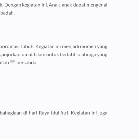
k. Dengan kegiatan ini, Anak-anak dapat mengenal
ibadah.
oordinasi tubuh. Kegiatan ini menjadi momen yang
bermanfaat. Salah satunya adalah panahan, yang dapat melatih fokus, konsentrasi, dan keberanian anak-anak. Rasulullah ﷺ bersabda:
giaan di hari Raya Idul fitri. Kegiatan ini juga