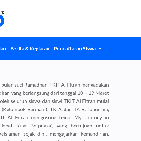
h:
Y
o
u
u
b
lan
Berita & Kegiatan
Pendaftaran Siswa
e
bulan suci Ramadhan, TKIT Al Fitrah mengadakan
han yang berlangsung dari tanggal 10 – 19 Maret
 oleh seluruh siswa dan siswi TKIT Al Fitrah mulai
(Kelompok Bermain), TK A dan TK B. Tahun ini,
IT Al Fitrah mengusung tema” My Journey in
ebat Kuat Berpuasa”, yang bertujuan untuk
keislaman sejak dini, mengajarkan kemandirian,