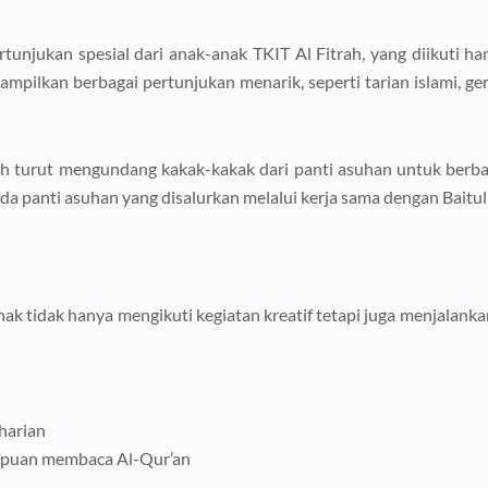
njukan spesial dari anak-anak TKIT Al Fitrah, yang diikuti hamp
pilkan berbagai pertunjukan menarik, seperti tarian islami, gera
trah turut mengundang kakak-kakak dari panti asuhan untuk berb
 panti asuhan yang disalurkan melalui kerja sama dengan Baitul
 tidak hanya mengikuti kegiatan kreatif tetapi juga menjalankan
 harian
puan membaca Al-Qur’an