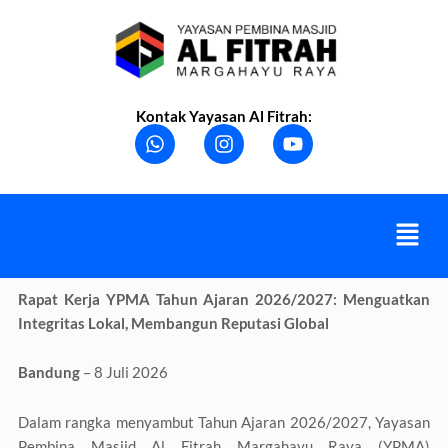
Skip
to
content
Kontak Yayasan Al Fitrah:
W
I
Y
h
n
o
a
s
u
t
t
t
s
a
u
Menu
a
g
b
p
r
e
p
a
m
Rapat Kerja YPMA Tahun Ajaran 2026/2027: Menguatkan
Integritas Lokal, Membangun Reputasi Global
Bandung
– 8 Juli 2026
Dalam rangka menyambut Tahun Ajaran 2026/2027, Yayasan
Pembina Masjid Al Fitrah Margahayu Raya (YPMA)