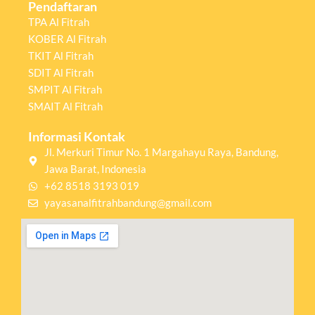
Pendaftaran
TPA Al Fitrah
KOBER Al Fitrah
TKIT Al Fitrah
SDIT Al Fitrah
SMPIT Al Fitrah
SMAIT Al Fitrah
Informasi Kontak
Jl. Merkuri Timur No. 1 Margahayu Raya, Bandung,
Jawa Barat, Indonesia
+62 8518 3193 019
yayasanalfitrahbandung@gmail.com