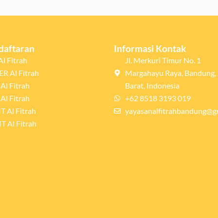
daftaran
Informasi Kontak
l Fitrah
Jl. Merkuri Timur No. 1
R Al Fitrah
Margahayu Raya, Bandung,
Al Fitrah
Barat, Indonesia
Al Fitrah
+62 8518 3193 019
T Al Fitrah
yayasanalfitrahbandung@g
T Al Fitrah