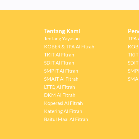
Tentang Kami
Pen
Tentang Yayasan
TPA A
KOBER & TPA Al Fitrah
KOBE
TKIT Al Fitrah
TKIT 
SDIT Al Fitrah
SDIT 
SMPIT Al Fitrah
SMPI
SMAIT Al Fitrah
SMAI
LTTQ Al Fitrah
DKM Al Fitrah
Koperasi Al Fitrah
Katering Al Fitrah
Baitul Maal Al Fitrah