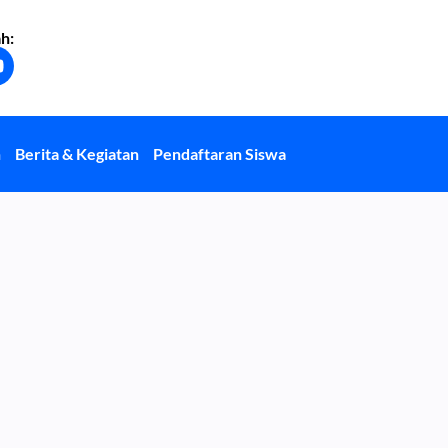
h:
Y
o
u
u
b
n
Berita & Kegiatan
Pendaftaran Siswa
e