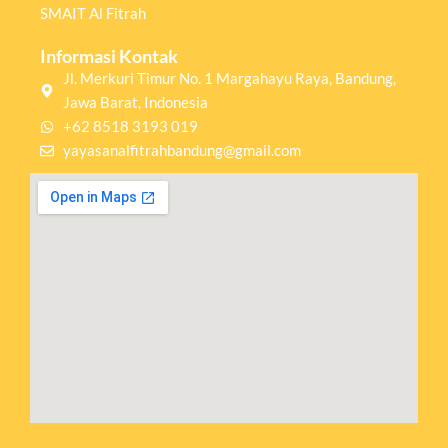
SMAIT Al Fitrah
Informasi Kontak
Jl. Merkuri Timur No. 1 Margahayu Raya, Bandung,
Jawa Barat, Indonesia
+62 8518 3193 019
yayasanalfitrahbandung@gmail.com