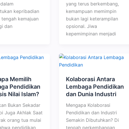
 dalam
yang terus berkembang,
ukan kepribadian
kemampuan memimpin
i tengah kemajuan
bukan lagi keterampilan
gi dan
opsional. Jiwa
kepemimpinan menjadi
pa Memilih
Kolaborasi Antara
ga Pendidikan
Lembaga Pendidikan
is Nilai Islam?
dan Dunia Industri
kan Bukan Sekadar
Mengapa Kolaborasi
api Juga Akhlak Saat
Pendidikan dan Industri
yak orang tua mulai
Semakin Dibutuhkan? Di
ahwa pendidikan
tengah perkembangan