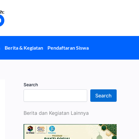
h:
Y
o
u
u
b
n
Berita & Kegiatan
Pendaftaran Siswa
e
Search
Search
Berita dan Kegiatan Lainnya