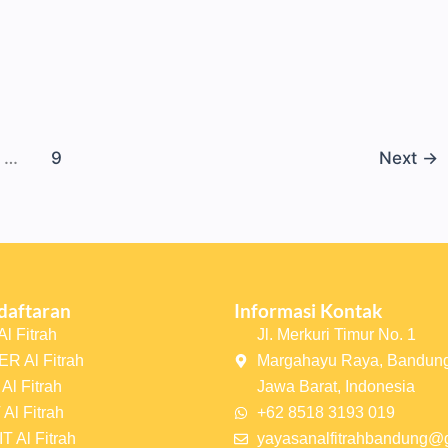
…
9
Next
→
daftaran
Informasi Kontak
l Fitrah
Jl. Merkuri Timur No. 1
R Al Fitrah
Margahayu Raya, Bandung
Al Fitrah
Jawa Barat, Indonesia
Al Fitrah
+62 8518 3193 019
T Al Fitrah
yayasanalfitrahbandung@