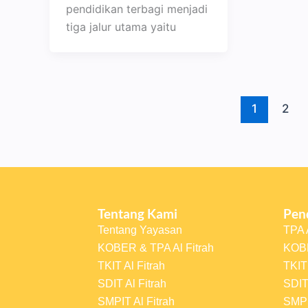
pendidikan terbagi menjadi
tiga jalur utama yaitu
1
2
Tentang Kami
Pen
Tentang Yayasan
TPA A
KOBER & TPA Al Fitrah
KOBE
TKIT Al Fitrah
TKIT 
SDIT Al Fitrah
SDIT 
SMPIT Al Fitrah
SMPI