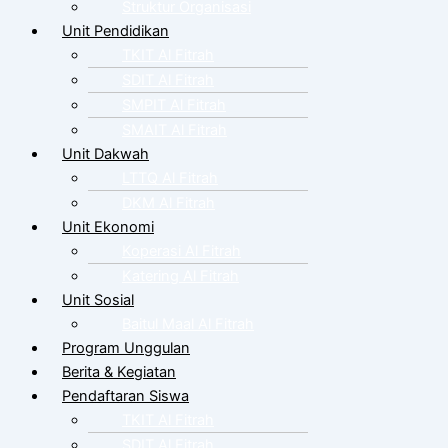
Struktur Organisasi
Unit Pendidikan
TKIT Al Fitrah
SDIT Al Fitrah
SMPIT Al Fitrah
SMAIT Al Fitrah
Unit Dakwah
LTTQ Al Fitrah
DKM Al Fitrah
Unit Ekonomi
Koperasi Al Fitrah
Katering Al Fitrah
Unit Sosial
Baitul Maal Al Fitrah
Program Unggulan
Berita & Kegiatan
Pendaftaran Siswa
TKIT Al Fitrah
SDIT Al Fitrah