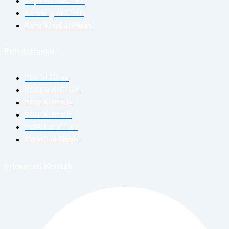
Koperasi Al Fitrah
Katering Al Fitrah
Baitul Maal Al Fitrah
Pendaftaran
TPA Al Fitrah
KOBER Al Fitrah
TKIT Al Fitrah
SDIT Al Fitrah
SMPIT Al Fitrah
SMAIT Al Fitrah
Informasi Kontak