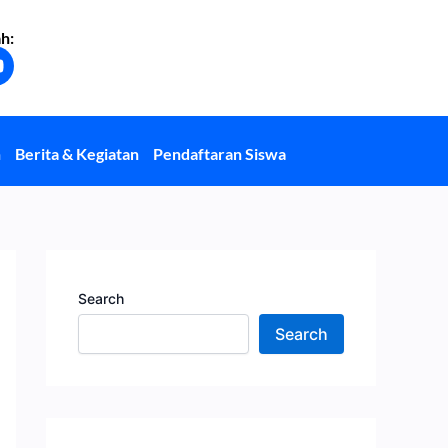
h:
Y
o
u
u
b
n
Berita & Kegiatan
Pendaftaran Siswa
e
Search
Search