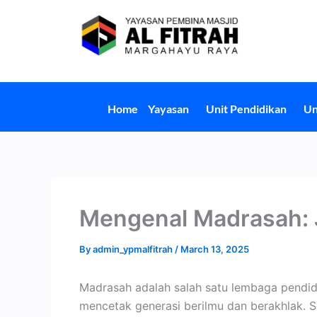
Skip
to
content
Home
Yayasan
Unit Pendidikan
Un
Mengenal Madrasah: J
By
admin_ypmalfitrah
/
March 13, 2025
Madrasah adalah salah satu lembaga pendid
mencetak generasi berilmu dan berakhlak. 