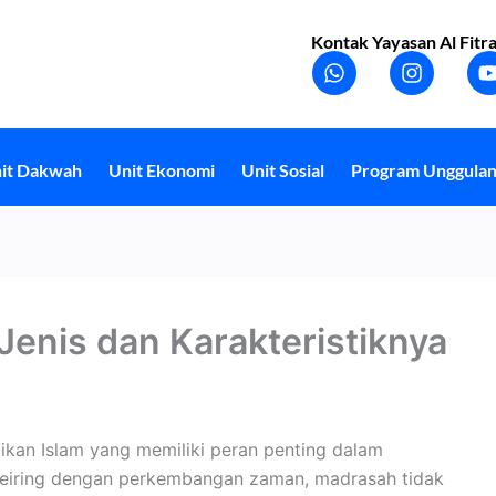
Kontak Yayasan Al Fitra
W
I
h
n
a
s
t
t
t
s
a
a
g
it Dakwah
Unit Ekonomi
Unit Sosial
Program Unggula
p
r
p
a
m
enis dan Karakteristiknya
ikan Islam yang memiliki peran penting dalam
Seiring dengan perkembangan zaman, madrasah tidak