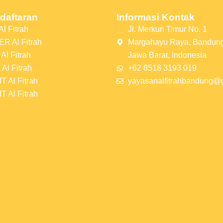
daftaran
Informasi Kontak
l Fitrah
Jl. Merkuri Timur No. 1
R Al Fitrah
Margahayu Raya, Bandung
Al Fitrah
Jawa Barat, Indonesia
Al Fitrah
+62 8518 3193 019
T Al Fitrah
yayasanalfitrahbandung@
T Al Fitrah