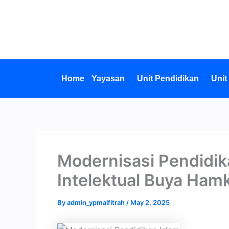
Skip
to
content
Home
Yayasan
Unit Pendidikan
Unit
Modernisasi Pendidik
Intelektual Buya Ham
By
admin_ypmalfitrah
/
May 2, 2025