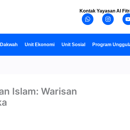
Kontak Yayasan Al Fitr
W
I
h
n
a
s
t
t
t
s
a
a
g
 Dakwah
Unit Ekonomi
Unit Sosial
Program Unggul
p
r
p
a
m
an Islam: Warisan
ka