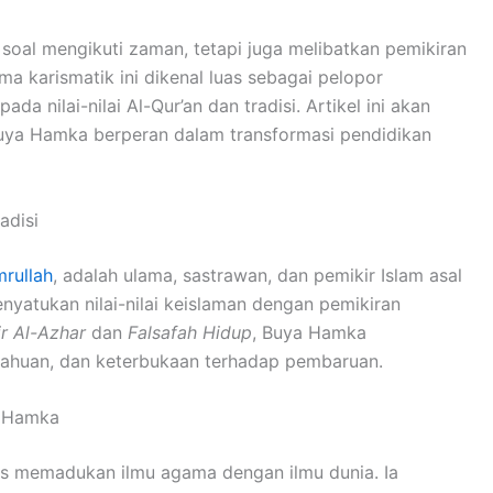
oal mengikuti zaman, tetapi juga melibatkan pemikiran
a karismatik ini dikenal luas sebagai pelopor
a nilai-nilai Al-Qur’an dan tradisi. Artikel ini akan
uya Hamka berperan dalam transformasi pendidikan
adisi
rullah
, adalah ulama, sastrawan, dan pemikir Islam asal
yatukan nilai-nilai keislaman dengan pemikiran
ir Al-Azhar
dan
Falsafah Hidup
, Buya Hamka
tahuan, dan keterbukaan terhadap pembaruan.
a Hamka
us memadukan ilmu agama dengan ilmu dunia. Ia