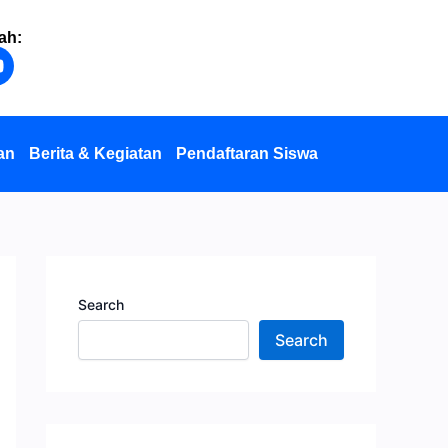
ah:
Y
o
u
u
b
an
Berita & Kegiatan
Pendaftaran Siswa
e
Search
Search