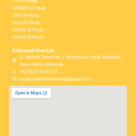
TPA Al Fitrah
KOBER Al Fitrah
TKIT Al Fitrah
SDIT Al Fitrah
SMPIT Al Fitrah
SMAIT Al Fitrah
Informasi Kontak
Jl. Merkuri Timur No. 1 Margahayu Raya, Bandung,
Jawa Barat, Indonesia
+62 8518 3193 019
yayasanalfitrahbandung@gmail.com