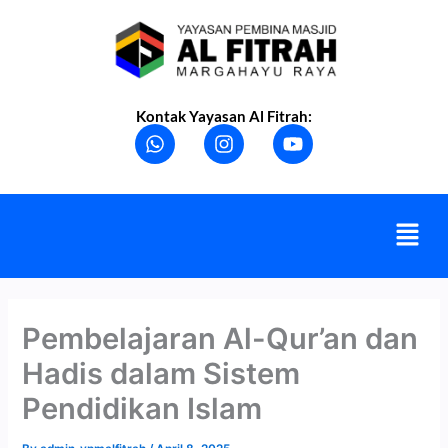
Skip
to
content
Kontak Yayasan Al Fitrah:
W
I
Y
h
n
o
a
s
u
t
t
t
s
a
u
Menu
a
g
b
p
r
e
p
a
m
Pembelajaran Al-Qur’an dan
Hadis dalam Sistem
Pendidikan Islam