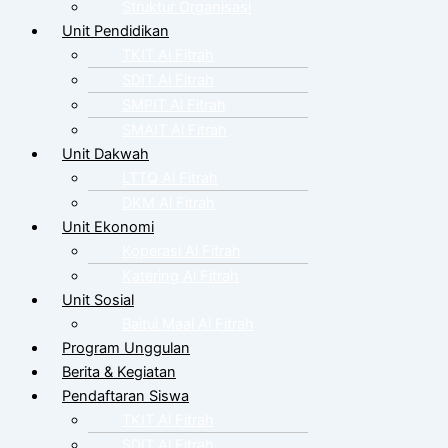
Struktur Organisasi
Unit Pendidikan
TKIT Al Fitrah
SDIT Al Fitrah
SMPIT Al Fitrah
SMAIT Al Fitrah
Unit Dakwah
LTTQ Al Fitrah
DKM Al Fitrah
Unit Ekonomi
Koperasi Al Fitrah
Katering Al Fitrah
Unit Sosial
Baitul Maal Al Fitrah
Program Unggulan
Berita & Kegiatan
Pendaftaran Siswa
TKIT Al Fitrah
SDIT Al Fitrah