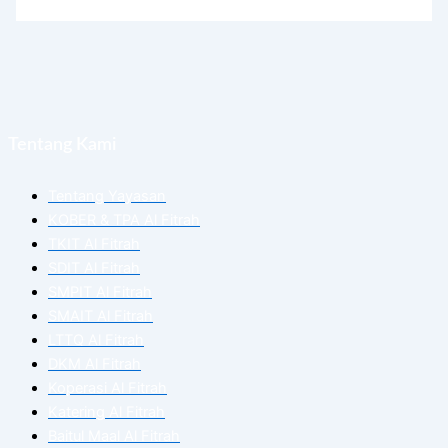
Tentang Kami
Tentang Yayasan
KOBER & TPA Al Fitrah
TKIT Al Fitrah
SDIT Al Fitrah
SMPIT Al Fitrah
SMAIT Al Fitrah
LTTQ Al Fitrah
DKM Al Fitrah
Koperasi Al Fitrah
Katering Al Fitrah
Baitul Maal Al Fitrah