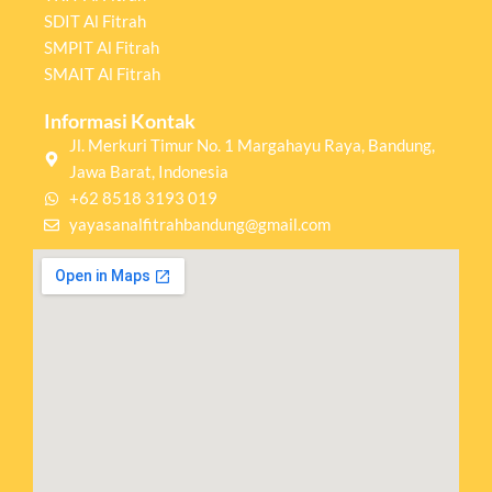
SDIT Al Fitrah
SMPIT Al Fitrah
SMAIT Al Fitrah
Informasi Kontak
Jl. Merkuri Timur No. 1 Margahayu Raya, Bandung,
Jawa Barat, Indonesia
+62 8518 3193 019
yayasanalfitrahbandung@gmail.com